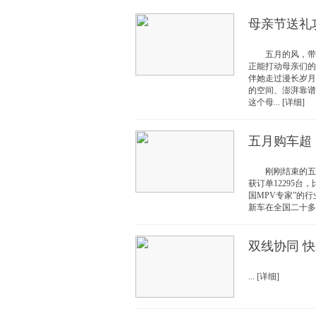
母亲节送礼
五月的风，带着
正能打动母亲们的
伴她走过漫长岁月
的空间、澎湃靠谱
这个母... [详细]
五月购车超
刚刚结束的五一
获订单12295台
国MPV专家”的
新车在全国二十多城
双线协同 
... [详细]