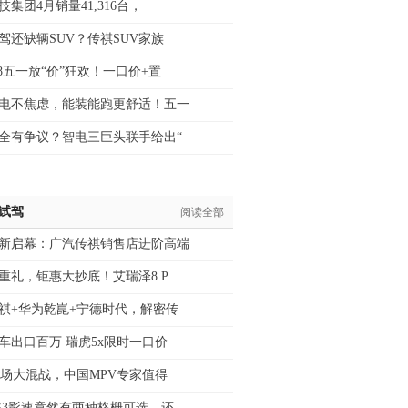
技集团4月销量41,316台，
驾还缺辆SUV？传祺SUV家族
8五一放“价”狂欢！一口价+置
电不焦虑，能装能跑更舒适！五一
全有争议？智电三巨头联手给出“
/试驾
阅读全部
新启幕：广汽传祺销售店进阶高端
重礼，钜惠大抄底！艾瑞泽8 P
祺+华为乾崑+宁德时代，解密传
车出口百万 瑞虎5x限时一口价
市场大混战，中国MPV专家值得
S3影速竟然有两种格栅可选，还