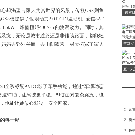
心却渴望与家人共赏世界的风景，传祺GS8则鱼
传祺M
8便提供了钜浪动力2.0T GDI发动机+爱信8AT
欢！
85kW，峰值扭矩400N·m的澎湃动力。同时，其
贴，
驱系统，无论是城市道路还是非铺装路面，都能轻
智驾安
上妈妈去郊外采摘、去山间露营，极大拓宽了家人
三巨头
即最大
五一六
底！艾
仅“
全系标配AVDC影子车手功能，通过“车辆动态
弯道辅助，让驾驶更平稳。即使面对复杂路况，也
，也能让她放心驾驶，安全回家。
1
多重
的每一程
2
衢
3
传