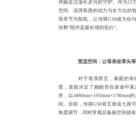
伴她走过漫长岁月的守护。作为15万
空间、澎湃靠谱的动力与全方位的
母亲节为契机，让传祺GS8成为你
诠释“陪伴是最长情的告白”。
宽适空间：让母亲坐享头等
对于母亲而言，家庭的幸福
度，直接决定了她能否在旅途中真
求，以4980mm×1950mm×17
间。目前，传祺GS8有五座或七座
角度调节，同时常规后备厢空间就有