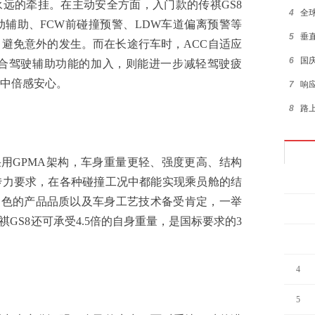
的牵挂。在主动安全方面，入门款的传祺GS8
4
全
动辅助、FCW前碰撞预警、LDW车道偏离预警等
5
垂
，避免意外的发生。而在长途行车时，ACC自适应
6
国
组合驾驶辅助功能的加入，则能进一步减轻驾驶疲
中倍感安心。
7
响
8
路
9
抢购
10
对
用GPMA架构，车身重量更轻、强度更高、结构
1
传力要求，在各种碰撞工况中都能实现乘员舱的结
凭出色的产品品质以及车身工艺技术备受肯定，一举
2
祺GS8还可承受4.5倍的自身重量，是国标要求的3
3
4
5