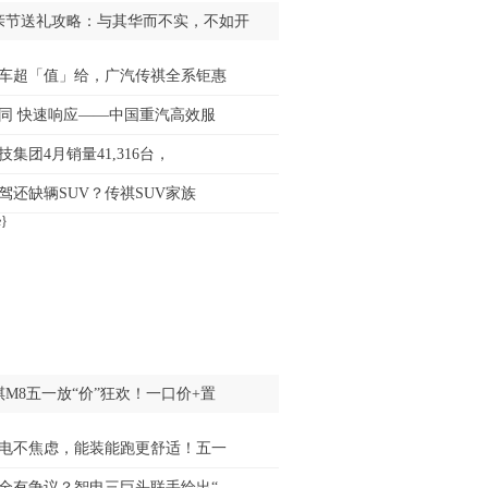
亲节送礼攻略：与其华而不实，不如开
车超「值」给，广汽传祺全系钜惠
同 快速响应——中国重汽高效服
技集团4月销量41,316台，
驾还缺辆SUV？传祺SUV家族
祺M8五一放“价”狂欢！一口价+置
电不焦虑，能装能跑更舒适！五一
全有争议？智电三巨头联手给出“