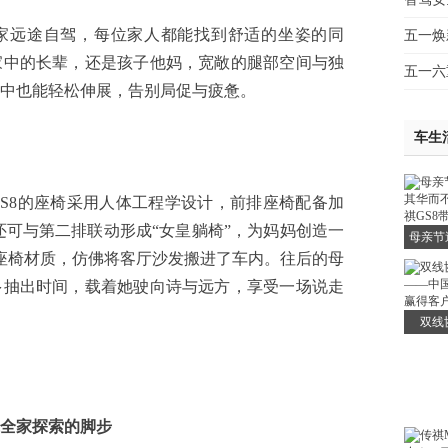
远途自驾，每位家人都能找到舒适的坐姿的同
五一焕
家中的长辈，还是孩子他妈，宽敞的腿部空间与独
五一六
中也能轻松伸展，告别局促与疲惫。
车生
8的座椅采用人体工程学设计，前排座椅配备加
还可与第二排联动形成“女皇躺椅”，为妈妈创造一
母亲节
的座椅材质，仿佛将客厅沙发搬进了车内。往后的母
华而不
多抽出时间，载着她驶向诗与远方，享受一场说走
GS
双线
——中
赢
全家探索的脚步