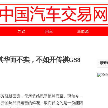
导购
用车
新能源
其华而不实，不如开传祺GS8
最新
轻拂面庞，母亲节感恩季悄然而至。现如今，
昂贵的饰品或短暂的鲜花，取而代之的是一份能陪