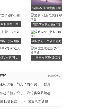
国M
传祺GS3影速竟然有两
种
”重卡 强势出圈
能装下全家欢笑的“移
—
动客
性能、安全如何
续航多跑一个省？瑞虎
兼得
9
MPV专家”放大
中国重汽第三代MC发
招
动机
/产经
阅读全部
送礼攻略：与其华而不实，不如开
车超「值」给，广汽传祺全系钜惠
同 快速响应——中国重汽高效服