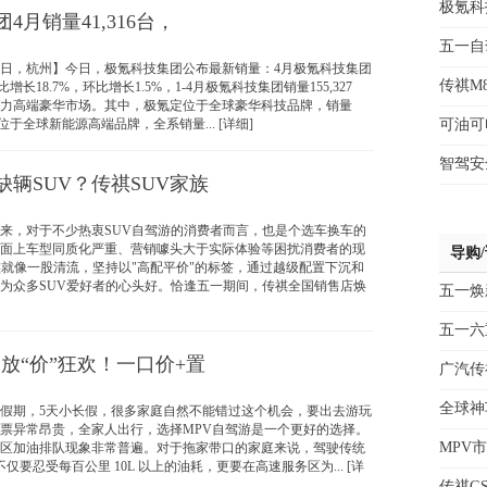
极氪科
4月销量41,316台，
五一自
1日，杭州】今日，极氪科技集团公布最新销量：4月极氪科技集团
传祺M
同比增长18.7%，环比增长1.5%，1-4月极氪科技集团销量155,327
力高端豪华市场。其中，极氪定位于全球豪华科技品牌，销量
定位于全球新能源高端品牌，全系销量... [详细]
可油可
智驾安
辆SUV？传祺SUV家族
，对于不少热衷SUV自驾游的消费者而言，也是个选车换车的
面上车型同质化严重、营销噱头大于实际体验等困扰消费者的现
导购
族就像一股清流，坚持以"高配平价"的标签，通过越级配置下沉和
为众多SUV爱好者的心头好。恰逢五一期间，传祺全国销售店焕
五一焕
五一六
放“价”狂欢！一口价+置
广汽传
全球神
期，5天小长假，很多家庭自然不能错过这个机会，要出去游玩
票异常昂贵，全家人出行，选择MPV自驾游是一个更好的选择。
MPV
区加油排队现象非常普遍。对于拖家带口的家庭来说，驾驶传统
不仅要忍受每百公里 10L 以上的油耗，更要在高速服务区为... [详
传祺G