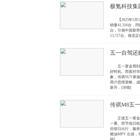
极氪科技集团
【2025年5月
销量41,316台，
台，引领中国新势
13,727台。领克
五一自驾还缺
五一黄金周到来
好时机。而面对市
象，传祺SUV家
用户思维策略，成
新升... [详细]
传祺M8五一
正值五一黄金假
一番。而节假日机
但假日出行，服务
燃油MPV 出游，
细]