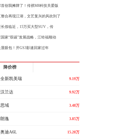
球首创我摊牌了！传祺M8科技关爱版
直整合再现江湖，文艺复兴的风吹到了
庆长假临近，15万买大型SUV，传
应国家“双碳”发展战略，江铃福顺动
上显眼包！开GS3影速回家过年
热潮！不到10万买传祺M6 PR
降价榜
比海鸥！全面检验瑞虎3x卓越版含金
全新凯美瑞
9.19万
汉兰达
9.92万
思域
3.48万
朗逸
3.85万
奥迪A6L
15.20万