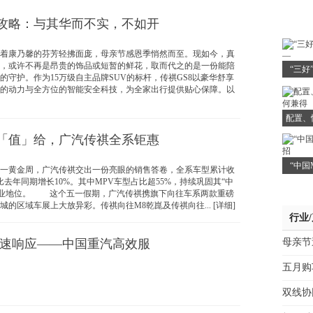
攻略：与其华而不实，不如开
康乃馨的芬芳轻拂面庞，母亲节感恩季悄然而至。现如今，真
，或许不再是昂贵的饰品或短暂的鲜花，取而代之的是一份能陪
“三好
的守护。作为15万级自主品牌SUV的标杆，传祺GS8以豪华舒享
的动力与全方位的智能安全科技，为全家出行提供贴心保障。以
配置、
「值」给，广汽传祺全系钜惠
“中国
黄金周，广汽传祺交出一份亮眼的销售答卷，全系车型累计收
，比去年同期增长10%。其中MPV车型占比超55%，持续巩固其“中
行业地位。 这个五一假期，广汽传祺携旗下向往车系两款重磅
的区域车展上大放异彩。传祺向往M8乾崑及传祺向往... [详细]
行业
快速响应——中国重汽高效服
母亲节
五月购
双线协