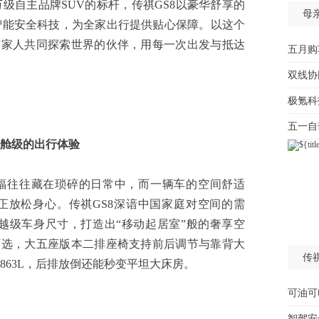
级自主品牌SUV的标杆，传祺GS8以豪华舒享的
母
智能安全科技，为全家出行提供贴心保障。以这个
与家人共同探索世界的伙伴，用每一次出发与抵达
五月购
双线协
极氪科
五一自
舱级的出行体验
往往藏在琐碎的日常中，而一辆车的空间舒适
正放松身心。传祺GS8深谙中国家庭对空间的需
80mm的越级车身尺寸，打造出“移动起居室”般的奢享空
可选，大五座版本二排座椅支持前后调节与靠背大
传
863L，后排放倒还能秒变平坦大床房。
可油可
智驾安