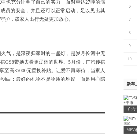
也充分证明了自己的实力，面对重达27吨的满
6
内成员的安全，并且还可以正常启动，足以见出其
守护，载家人出行无疑更加放心。
7
8
9
气，是深夜归家时的一盏灯，是岁月长河中无
10
祺GS8带她去看更辽阔的世界。5月份，广汽传祺
享至高35000元置换补贴。让爱不再等待，当家人
会明白：最好的礼物不是物质的堆砌，而是用心陪
新车
广汽
MPV