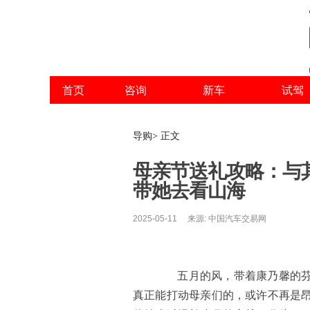
首页
咨询
新车
试驾
导购> 正文
母亲节送礼攻略：与
带她去看山海
2025-05-11 来源: 中国汽车交易网
五月的风，带着康乃馨的芬芳
真正能打动母亲们的，或许不再是