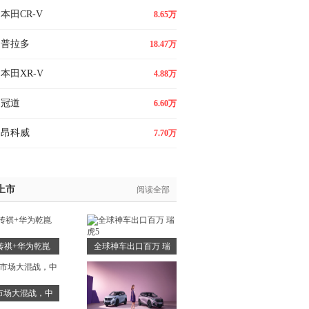
本田CR-V
8.65万
普拉多
18.47万
本田XR-V
4.88万
冠道
6.60万
昂科威
7.70万
上市
阅读全部
传祺+华为乾崑
全球神车出口百万 瑞
+宁德
虎5
市场大混战，中