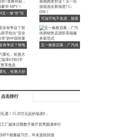
给你更超值的选择
8五一放“价”狂
可油可电不焦虑，能装
一口价+置换补
能跑更舒适！五一出游
轻松升级豪华
就选全新瑞虎7 C-
MPV！
DM！
全有争议？智电
五一焕新启幕：广汽传
联手给出“安全
祺销售店进阶高端服务
豪华”的中国答
新范式
案
重礼，钜惠大抄
瑞泽8 PRO不
放价”更享免息
点击排行
礼遇！15.29万元起的瑞虎9，
州工厂媒体日暨数字展厅首秀圆满举行
祺MPV销量破70万，年末宠粉回馈