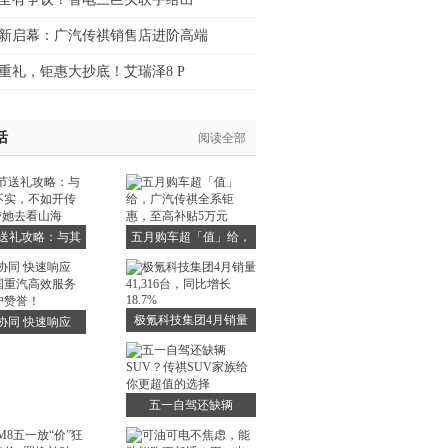
新启幕：广汽传祺销售店进阶高端
重礼，钜惠大抄底！艾瑞泽8 P
活
阅读全部
送礼攻略：与其
五月购车超「值」给，
实，不如开传祺
广汽传祺全系钜惠，至
8带她去看山海
高补贴5万元
极氪科技集团4月销量
协同 快速响应
41,316台，同比增长
国重汽高效服务
18.7%
得客户赞誉！
五一自驾还缺辆
SUV？传祺SUV家族