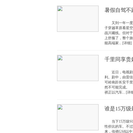
暑假自驾不踩
又到一年一度的
子穿越草原看星空
战川藏线。但对于
上舒服了，整个
能高端家... [详细]
千里同享贵妃
近日，电视剧《
利。剧中，由雷佳
可岭南距长安千里
然不可能完成。
祺正以汽车... [详细
谁是15万级
当下15万级S
性价比的车。不过
来，传祺GS8以