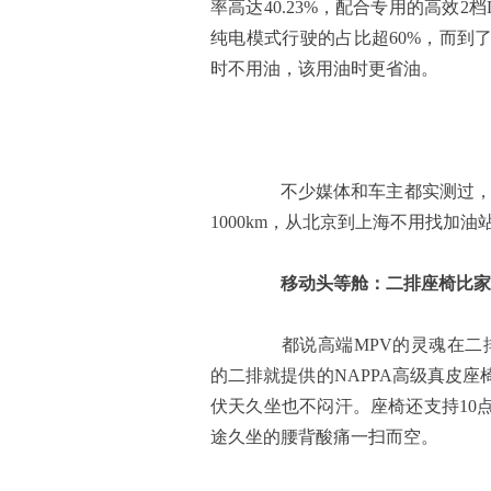
率高达40.23%，配合专用的高效
纯电模式行驶的占比超60%，而到
时不用油，该用油时更省油。
不少媒体和车主都实测过，传
1000km，从北京到上海不用找加
移动头等舱：二排座椅比家
都说高端MPV的灵魂在二排
的二排就提供的NAPPA高级真皮
伏天久坐也不闷汗。座椅还支持10
途久坐的腰背酸痛一扫而空。