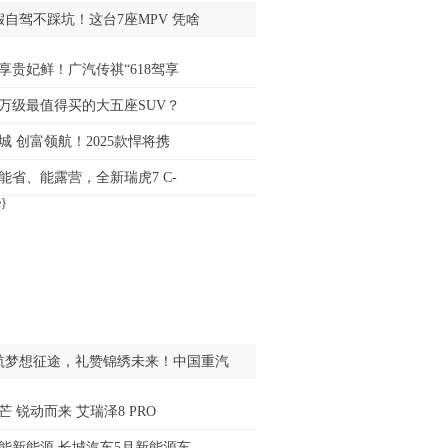
假自驾不踩坑！这台7座MPV 凭啥
享贵妃鲜！广汽传祺“618驾享
5万级最值得买的大五座SUV？
城 创富领航！2025款悍将携
能省、能露营，全新瑞虎7 C-
航梦想征途，礼赞锦绣未来！中国重汽
芒 锐动而来 艾瑞泽8 PRO
能新能源 长城汽车5月新能源车