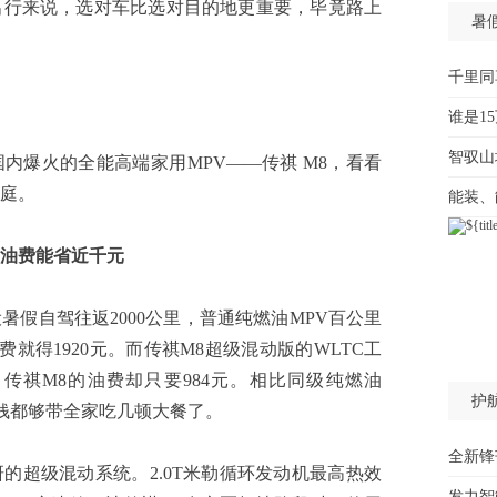
出行来说，选对车比选对目的地更重要，毕竟路上
暑
千里同
谁是1
智驭山
爆火的全能高端家用MPV——传祺 M8，看看
庭。
能装、
油费能省
近千元
自驾往返2000公里，普通纯燃油MPV百公里
油费就得1920元。而传祺M8超级混动版的WLTC工
路程，传祺M8的油费却只要984元。相比同级纯燃油
护
这钱都够带全家吃几顿大餐了。
全新锋
超级混动系统。2.0T米勒循环发动机最高热效
发力智