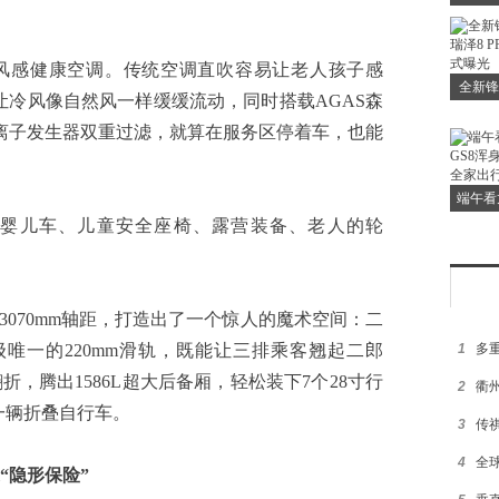
全新瑞
感健康空调。传统空调直吹容易让老人孩子感
全新锋
让冷风像自然风一样缓缓流动，同时搭载AGAS森
瑞泽8 
等离子发生器双重过滤，就算在服务区停着车，也能
端午看
儿车、儿童安全座椅、露营装备、老人的轮
浑身“
家
3070mm轴距，打造出了一个惊人的魔术空间：二
级唯一的220mm滑轨，既能让三排乘客翘起二郎
1
多重
，腾出1586L超大后备厢，轻松装下7个28寸行
2
衢
一辆折叠自行车。
3
传
4
全
“
隐形保险
”