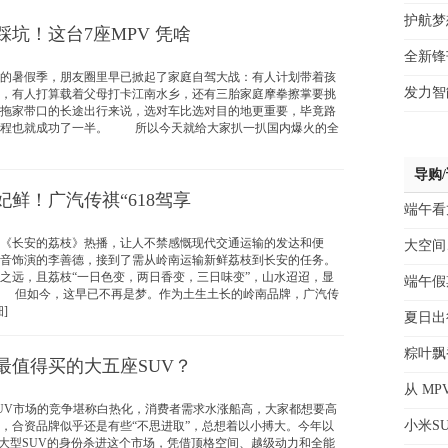
护航梦
坑！这台7座MPV 凭啥
全新锋
暑假季，朋友圈里早已掀起了家庭自驾大战：有人计划带着孩
发力智
，有人打算载着父母打卡江南水乡，还有三胎家庭摩拳擦掌要挑
拖家带口的长途出行来说，选对车比选对目的地更重要，毕竟路
旅程也就成功了一半。 所以今天就给大家扒一扒国内爆火的全
导购
鲜！广汽传祺“618驾享
端午看
长安的荔枝》热播，让人不禁感慨现代交通运输的发达和便
大空间
音饰演的李善德，接到了需从岭南运输新鲜荔枝到长安的任务。
之远，且荔枝“一日色变，两日香变，三日味变”，山水迢迢，显
端午假
 但如今，这早已不再是梦。作为土生土长的岭南品牌，广汽传
]
夏日出
粽叶飘
最值得买的大五座SUV？
从 M
UV市场的竞争堪称白热化，消费者需求水涨船高，大家都想要高
小米S
，合资品牌似乎还是有些“不思进取”，总想着以小搏大。今年以
中大型SUV的身份杀进这个市场，凭借顶格空间、越级动力和全能