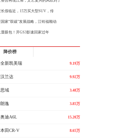
直整合再现江湖，文艺复兴的风吹到了
庆长假临近，15万买大型SUV，传
应国家“双碳”发展战略，江铃福顺动
上显眼包！开GS3影速回家过年
热潮！不到10万买传祺M6 PR
降价榜
比海鸥！全面检验瑞虎3x卓越版含金
全新凯美瑞
9.19万
汉兰达
9.92万
思域
3.48万
朗逸
3.85万
奥迪A6L
15.20万
本田CR-V
8.65万