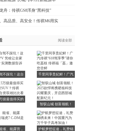
龙舟：传祺GS8浑身“黑科技”
、高品质、高安全！传祺M6用实
活
阅读全部
驾不踩坑！这台
千里同享贵妃鲜！广汽
PV 凭啥让全家抢
传祺“618驾享季”请你
实测数据告诉你
吃荔枝 传祺福「荔」
真相
邀您尝鲜
5万级最值得买的
智驭山城 创富领航！
SUV？传祺GS8
2025款悍将携硬核科技
合资双雄比比看
闪耀重庆，开启西部城
配新纪元！
能省、能露营，
护航梦想征途，礼赞锦