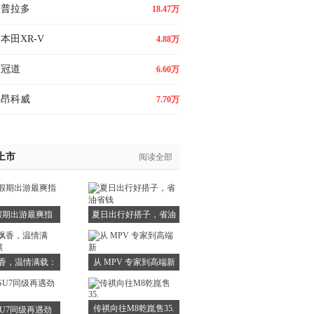
普拉多
18.47万
本田XR-V
4.88万
冠道
6.60万
昂科威
7.70万
上市
阅读全部
假期出游最爽指
夏日出行好搭子，省油
南：坐
省钱
香，温情满载：
从 MPV 专家到高端新
传祺
传祺向往M8乾崑售35.
U7同级再遇劲