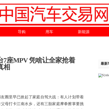
导购
用车
新能源
7座MPV 凭啥让全家抢着
最新
真相
圈里早已掀起了家庭自驾大战：有人计划带着
着父母打卡江南水乡，还有三胎家庭摩拳擦掌要挑