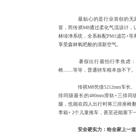
最贴心的是行业首创的无风
冒，而传祺M8通过柔化气流设计，
林绿净系统，全系标配PM1滤芯+
享受森林氧吧般的清新空气。
暑假出行最怕行李焦虑：婴
椅……等等，普通轿车根本放不下。
传祺M8凭借5212mm车长、
排同级最长的480mm滑轨+三排同
腿，也能在四人出行时将三排座椅翻折
李箱+ 2个儿童推车，甚至还能塞下
安全硬实力：给全家上一道