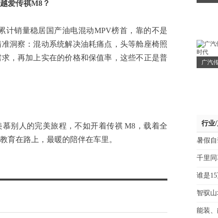
越爱传祺M8？
计销量稳居国产油电混动MPV榜首，靠的不是
精准洞察：混动系统解决油耗痛点，头等舱座椅照
需求，再加上实在的价格和保值率，这些不正是普
广汽传
行业
别人的完美旅程，不如开着传祺 M8，载着全
教育在路上，最暖的陪伴在车里。
暑假自
千里同
谁是1
智驭山
能装、