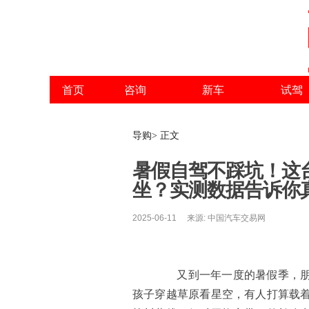
首页
咨询
新车
试驾
导购> 正文
暑假自驾不踩坑！这台
坐？实测数据告诉你
2025-06-11 来源: 中国汽车交易网
又到一年一度的暑假季，朋友
孩子穿越草原看星空，有人打算载