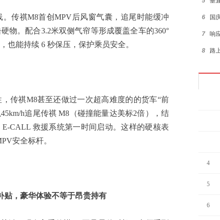
5
垂
传祺M8首创MPV后风窗气囊，追尾时能缓冲
6
国
物。配合3.2米双侧气帘等形成覆盖全车的360°
7
响
，也能持续 6 秒保压，保护乘员安全。
8
路
9
抢购
10
对
传祺M8甚至还做过一次超高难度的的货车“前
1
45km/h追尾传祺 M8（碰撞能量达美标2倍），结
2
-CALL 救援系统第一时间启动。这样的硬核表
PV安全标杆。
3
4
5
补贴，豪华体验不等于昂贵持有
6