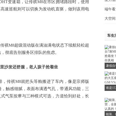
2档DHT变速箱，让传祺M8在市区拥堵路段时，使用
了高速巡航则可以切换为发动机直驱，做到该用电
端午看
大空间
车生
祺M8超级混动版在满油满电状态下续航轻松超
油站，彻底告别服务区排队的焦虑。
暑假自
里沙发还舒服，老人孩子抢着坐
7座M
着坐？
，传祺M8就把头等舱搬进了车内，像是宗师版
谁是1
座椅，触感细腻，表面布满透气孔，带通风功能，三
大五座
点式气泵按摩与三种模式可选，力道恰到好处，长
VS
能装、