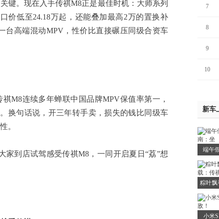
键。现在入手传祺M8正是最佳时机：大师系列
7
一口价低至24.18万起，还能叠加最高2万的置换补
8
到一台高端混动MPV，性价比直接碾压同级合资车
。
9
10
M8连续多年蝉联中国品牌MPV保值率第一，
新车
还高。换句话说，开三年转手卖，损失的钱比同级车
性。
端午
家到店试驾感受传祺M8，一同开启夏日“荔”想
粽叶飘
小米S