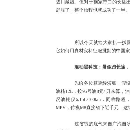
战川藏线。但对于拖家带口的长途
舒服了，整个旅程也就成功了一半。
所以今天就给大家扒一扒国内
它如何用真材实料征服挑剔的中国家
混动黑科技：暑假跑长途，
先给各位算笔经济账：假设暑假
油耗12L，按95号油8元/ 升来算，
况油耗仅6.15L/100km，同样
MPV，传祺M8直接省下近千元，
这省钱的底气来自广汽自研的