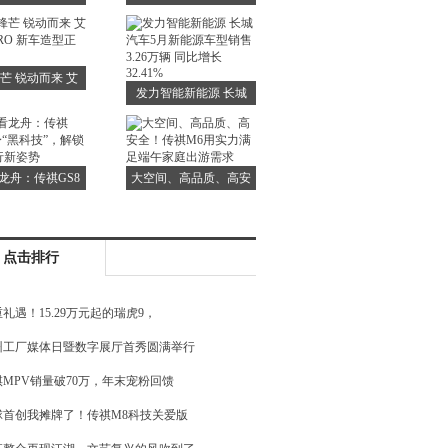
虎7 C-DM是认
绣未来！中国重汽为万
真的！
千学子高考加油！
芒 锐动而来 艾
发力智能新能源 长城
PRO 新车造型正
汽车5月新能源车型销
式曝光
售3.26万辆 同比增长
32.41%
龙舟：传祺GS8
大空间、高品质、高安
黑科技”，解锁全
全！传祺M6用实力满
出行新姿势
足端午家庭出游需求
点击排行
礼遇！15.29万元起的瑞虎9，
州工厂媒体日暨数字展厅首秀圆满举行
祺MPV销量破70万，年末宠粉回馈
球首创我摊牌了！传祺M8科技关爱版