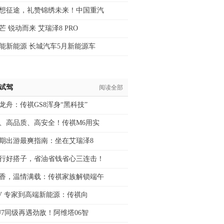
想征途，礼赞锦绣未来！中国重汽
芒 锐动而来 艾瑞泽8 PRO
能新能源 长城汽车5月新能源车
/试驾
阅读全部
龙舟：传祺GS8浑身“黑科技”
、高品质、高安全！传祺M6用实
期出游最爽指南：坐在艾瑞泽8
行好搭子，省油省钱省心三连击！
香，温情满载：传祺家族解锁端午
PV 专家到高端新能源：传祺向
U7同级再遇劲敌！阿维塔06智