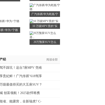
敌！
广汽传祺/华为乾崑/宁
德
10 万级MPV里的“实
祺+华为+宁德
时代
20万预算SUV怎么
选，
/产经
阅读全部
驾不踩坑！这台7座MPV 凭啥
享贵妃鲜！广汽传祺“618驾享
5万级最值得买的大五座SUV？
城 创富领航！2025款悍将携
能省、能露营，全新瑞虎7 C-