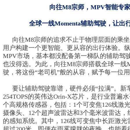
向往M8宗师，M
PV
智能专
全球一线Momenta辅助驾驶，让出
向往M8宗师的追求不止于物理层面的乘
用户构建一个更智能、更从容的出行体验。纵观2
MPV市场，基本都没配备第一梯队的辅助驾
也没得选。为此，向往M8宗师搭载全球一线Mo
驶，将这份“老司机”般的从容，赋予每一位
要让辅助驾驶靠谱，硬件必须“拉满”。新
254TOPS的英伟达Orin-X芯片，是行业普遍
个高规格传感器，包括：1个可变焦126线激光
摄像头、12个超声波雷达和3个毫米波雷达，组
的感知系统。其中，126线可变焦中长距激光
超过200米。即便在雨雾朦胧的夜晚，也能看