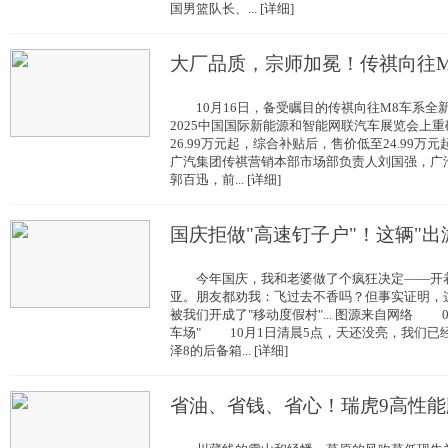
国男篮队长、... [详细]
大厂品质，宗师加冕！传祺向往M
10月16日，备受瞩目的传祺向往M8车系全
2025中国国际新能源和智能网联汽车展览会上
26.99万元起，综合补贴后，售价低至24.9
广汽集团传祺营销本部市场部负责人刘国强，广
郭百迅，前... [详细]
国庆拒做"高速钉子户"！这辆"出
今年国庆，我和老婆做了个疯狂决定——开着
亚。朋友都劝我：飞过去不香吗？但事实证明，
被我们开成了"移动度假村"... 图源来自网络 
车场" 10月1日清晨5点，天还没亮，我们已
泽8的后备箱... [详细]
省油、省钱、省心！瑞虎9高性能