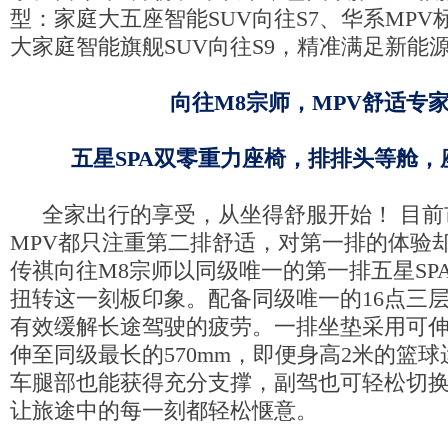
型：家庭大五座智能SUV向往S7、华系MPV
大家庭智能旗舰SUV向往S9，精准满足新能
向往M8宗师，M
PV
舒适专
五星SPA双零重力座椅，排排头等舱，
全家出行的享受，从坐得舒服开始！ 目前
MPV都只注重第二排舒适，对第一排的体验
传祺向往M8宗师以同级唯一的第一排五星SP
扭转这一刻板印象。配备同级唯一的16点三
有效缓解长途驾驶的疲劳。一排坐垫采用可
伸至同级最长的570mm，即便身高2米的篮
车腿部也能获得充分支撑，副驾也可轻松切换
让旅途中的每一刻都轻松惬意。