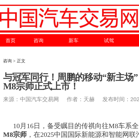
首页
咨询
新车
试驾
咨询 > 正文
与冠军同行！周鹏的移动“新主场”
M8宗师正式上市！
来源：中国汽车交易网 作者：天赫 发布时间：2025-
10月16日，备受瞩目的传祺向往M8车系
M8宗师
，在2025中国国际新能源和智能网