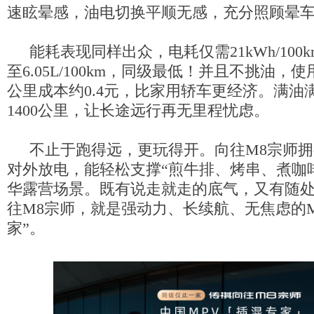
速眩晕感，油电切换平顺无感，充分照顾晕
能耗表现同样出众，电耗仅需2
1
k
W
h
/100
至6.05L/100km，同级最低！并且不挑油，
公里成本约0.4元，比家用轿车更经济。满油
1400公里，让长途远行再无里程忧虑。
不止于跑得远，更玩得开。向往M8宗师拥
对外放电，能轻松支撑“煎牛排、烤串、煮咖
华露营场景。既有说走就走的底气，又有随
往M8宗师，就是强动力、长续航、无焦虑的
家”。