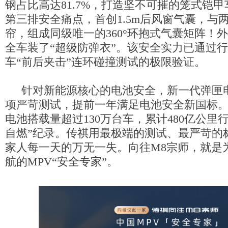
钢占比高达81.7%，打造坚不可摧的笼式铠甲
第三排安全痛点，首创1.5m后风窗气囊，与两
帘，组成同级唯一的360°环抱式气囊矩阵！
全车装了“超级防弹衣”
。该安全实力已通过行
车“前后夹击”连环碰撞测试的极限验证。
针对新能源核心的电池安全，新一代弹匣电
项严苛测试，提前一年满足电池安全新国标
电池搭载量超过130万台车，累计480亿公里
自燃”纪录。传祺用最极端的测试、最严苛的
家人每一天的万无一失。向往M8宗师，就是
航的MPV“安全专家”。