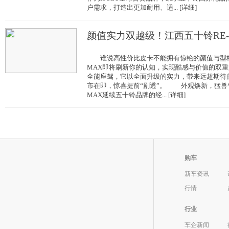
户需求，打造出更加耐用、适... [详细]
颜值实力双越级！江西五十铃RE-
谁说高性价比皮卡不能拥有惊艳的颜值与型格
MAX即将刷新你的认知，实现酷感与价值的双重
全能座驾，它以全面升级的实力，带来远超期待
市在即，惊喜提前“剧透”。 外观焕新，猛兽
MAX延续五十铃品牌的经... [详细]
购车
新车资讯
行情
行业
车企新闻