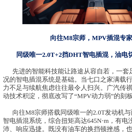
向往M8宗师，M
PV
插混专
挡
同级唯一2.0T+2
DHT智电插混，油电
先进的智能科技能让路途从容自若，一套
况的智电插混系统是基础。当七口之家满载
力不足与续航焦虑往往最令人扫兴。广汽传祺
动技术积淀，彻底改写了“MPV动力弱”的刻
向往M8宗师搭载同级唯一的2.0T发动机与
智电插混系统，综合扭矩高达645N·m，有电
沛、响应迅捷。既没有油车的换挡顿挫感，