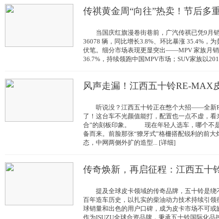
传祺黄金周“向往”热卖！节后多
当国庆红旗漫卷街巷前，广汽传祺已凭9月销
36078 辆，同比增长3.8%、环比暴涨 35.4
伏笔。细分市场表现更显突出——MPV 家族月销1
36.7%，持续领跑中国MPV市场；SUV家族以2013
风声走漏！江西五十铃RE-MAX
听说没？江西五十铃正在憋个大招——全新RE
了！这台车不光颜值能打，配置也一点不虚，看来
合”的刻板印象。 现在年轻人选车，哪个不是颜
备而来。前脸那张“獠牙式”格栅搭配锐利的前大
态，中网两侧外扩的造型... [详细]
传奇焕新，再启征程：江西五十铃
提及全球皮卡领域的传奇品牌，五十铃是绕不
百年造车历史，以扎实的柴油动力技术持续引领行
球销量和出色的用户口碑，成为皮卡市场不可或
作为ISUZU全球合资品牌，秉承五十铃国际化