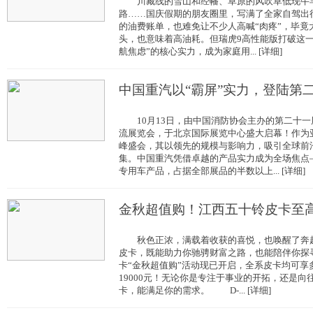
川藏线的雪山和经幡、草原的风吹草低现牛羊
路……国庆假期的朋友圈里，写满了全家自驾出
的油费账单，也难免让不少人高喊“肉疼”，毕竟
头，也意味着高油耗。但瑞虎9高性能版打破这一
航焦虑”的核心实力，成为家庭用... [详细]
中国重汽以“霸屏”实力，登陆第
10月13日，由中国消防协会主办的第二十一
流展览会，于北京国际展览中心盛大启幕！作为
峰盛会，其以领先的规模与影响力，吸引全球前
集。中国重汽凭借卓越的产品实力成为全场焦点
专用车产品，占据全部展品的半数以上... [详细]
金秋超值购！江西五十铃皮卡至高
秋色正浓，满载着收获的喜悦，也唤醒了奔赴
皮卡，既能助力你驰骋财富之路，也能陪伴你探
卡“金秋超值购”活动现已开启，全系皮卡均可享
19000元！无论你是专注于事业的开拓，还是
卡，能满足你的需求。 D-... [详细]