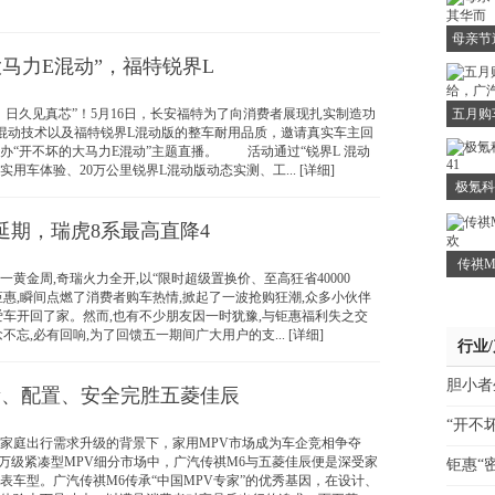
母亲节
大马力E混动”，福特锐界L
久见真芯”！5月16日，长安福特为了向消费者展现扎实制造功
五月购
混动技术以及福特锐界L混动版的整车耐用品质，邀请真实车主回
办“开不坏的大马力E混动”主题直播。 活动通过“锐界L 混动
实用车体验、20万公里锐界L混动版动态实测、工... [详细]
极氪科
延期，瑞虎8系最高直降4
传祺M
金周,奇瑞火力全开,以“限时超级置换价、至高狂省40000
车钜惠,瞬间点燃了消费者购车热情,掀起了一波抢购狂潮,众多小伙伴
爱车开回了家。然而,也有不少朋友因一时犹豫,与钜惠福利失之交
,必有回响,为了回馈五一期间广大用户的支... [详细]
行业
胆小者
量、配置、安全完胜五菱佳辰
“开不
庭出行需求升级的背景下，家用MPV市场成为车企竞相争夺
10万级紧凑型MPV细分市场中，广汽传祺M6与五菱佳辰便是深受家
钜惠“
表车型。广汽传祺M6传承“中国MPV专家”的优秀基因，在设计、