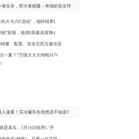
小者生存，胆大者颠覆：奇瑞的安全悖
坏的大马力E混动”，福特锐界L
密钥”延期，瑞虎8系最高直降4
6销量、配置、安全完胜五菱佳辰
活一夏？7万级大大大纯电SUV
链人速看！买冷藏车你竟然还不知道T
就是真实，5月16日锐界L“开
游的欢乐“秘笈”，只要一台艾瑞