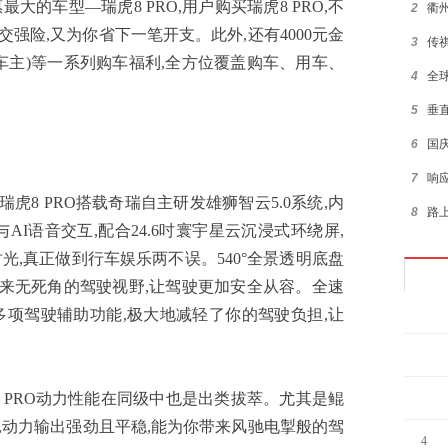
车型—瑞虎8 PRO,用户购买瑞虎8 PRO,不
2
衢
交强险,又为你省下一笔开支。此外,还有4000元金
3
传
车主)等一系列购车福利,全方位覆盖购车、用车、
4
全
5
垂
6
国
7
响
瑞虎8 PRO搭载奇瑞自主研发雄狮智云5.0系统,内
8
路
与AI语音交互,配合24.6吋寰宇星云沉浸式环绕屏,
9
抢购
,真正做到行车娱乐两不误。540°全景透明底盘
10
对
带来无死角的驾驶视野,让驾驶更加安全从容。全速
1
多项驾驶辅助功能,极大地减轻了你的驾驶负担,让
2
PRO动力性能在同级中也是出类拔萃。尤其是鲲
3
力组合,动力输出强劲且平稳,能为你带来风驰电掣般的驾
4