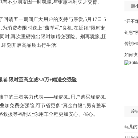
,也有不少朋友因一时犹豫,与钜惠福利失之交臂。
胆
回馈五一期间广大用户的支持与厚爱,5月17日-5
“开不
意,为消费者限时送上“薅羊毛”良机,在延续“限时超
钜惠“
惠的同时,再次重磅推出限时加赠交强险。别再犹豫,赶
传祺M
家,即刻开启高品质出行生活!
如何快
服者
,限时至高立减3.5万+赠送交强险
的王者实力代表——瑞虎8L,用户购买瑞虎8L
,叠加免费交强险,可节省更多“真金白银”,另有整车
冷
道路救援等福利,让你用车全程更加安心、省心。
玩儿的
5月出