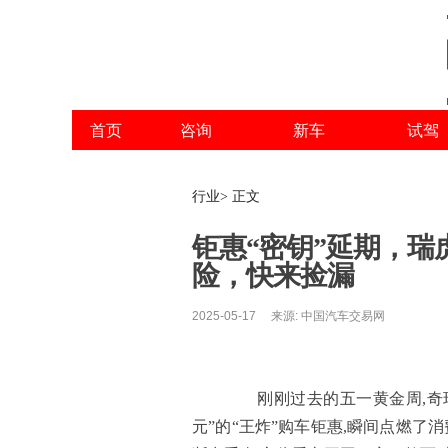
首页
咨询
新车
试驾
行业> 正文
钜惠“密钥”延期，瑞
险，快来捡漏
2025-05-17 来源: 中国汽车交易网
刚刚过去的五一黄金周,奇瑞火
元”的“王炸”购车钜惠,瞬间点燃了