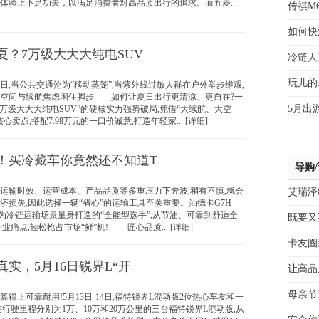
体验上下足功夫，以满足消费者对高品质出行的追求。而五菱...
传祺M
如何快
夏？7万级大大大纯电SUV
冷链人
玩儿的
当公共交通沦为“移动蒸笼”,当紫外线过敏人群在户外举步维艰,
空间与续航焦虑困住脚步——如何让夏日出行更清凉、更自在?一
5月出
7万级大大大纯电SUV”的硬核实力强势破局,凭借“大续航、大空
卖点,搭配7.98万元的一口价诚意,打造年轻家... [详细]
！买冷藏车你竟然还不知道T
导购
输时效、运营成本、产品品质等多重压力下奔波,稍有不慎,就会
艾瑞泽
济损失,因此选择一辆“省心”的运输工具至关重要。汕德卡G7H
为专为冷链运输场景量身打造的“全能型选手”,从节油、可靠到舒适全
既要又
业痛点,轻松抢占市场“鲜”机! 匠心品质... [详细]
卡友圈
实，5月16日锐界L“开
让高品
母亲节
上可靠耐用!5月13日-14日,福特锐界L混动版2位热心车友和一
结行驶里程分别为1万、10万和20万公里的三台福特锐界L混动版,从