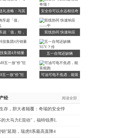
送礼攻略：与其
安全你可以永远相信奇
华而
瑞！
车超「值」给，
双线协同 快速响应
广汽
——中
技集团4月销量
五一自驾还缺辆
41
SUV？传
8五一放“价”狂
可油可电不焦虑，能装
欢
能跑
/产经
阅读全部
生存，胆大者颠覆：奇瑞的安全悖
坏的大马力E混动”，福特锐界L
密钥”延期，瑞虎8系最高直降4