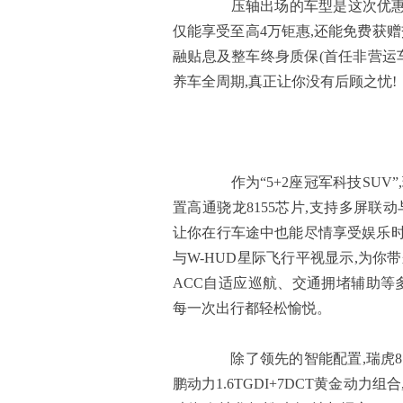
压轴出场的车型是这次优惠最大的
仅能享受至高4万钜惠,还能免费获赠
融贴息及整车终身质保(首任非营运
养车全周期,真正让你没有后顾之忧!
作为“5+2座冠军科技SUV”,
置高通骁龙8155芯片,支持多屏联动
让你在行车途中也能尽情享受娱乐时光
与W-HUD星际飞行平视显示,为你
ACC自适应巡航、交通拥堵辅助等
每一次出行都轻松愉悦。
除了领先的智能配置,瑞虎8 
鹏动力1.6TGDI+7DCT黄金动