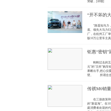
突破... [详细]
“开不坏的
“路遥知马力，日
底、领先大马力E
厂，在杭州工厂举
版10万公里车主真
钜惠“密钥”
刚刚过去的五一黄
元”的“王炸”购
果断出手,把心仪
臂。 所谓念念不忘
传祺M6销
在三孩政策和家
的“新蓝海”。在
庭消费者欢迎的代