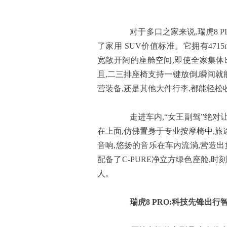
对于多口之家来说,瑞虎8 PL
了家用 SUV价值标准。它拥有471
宽敞开阔的座舱空间,即使全家集体
且,二三排座椅支持一键放倒,瞬间就
营装备,还是其他大件行李,都能轻松
走进车内,“女王副驾”绝对让
在上面,仿佛置身于专业按摩椅中,旅
音响,悠扬的音乐在车内流淌,营造出
配备了C-PURE净立方绿色座舱,
人。
瑞虎8 PRO
:
科技先锋出行智