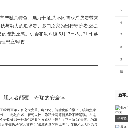
5
车型独具特色、魅力十足,为不同需求消费者带来
6
技与动力的追求者、多口之家的出行守护者,还是
理想座驾。机会稍纵即逝,5月17日-5月31日,趁
7
理想座驾吧!
8
9
10
新车
，胆大者颠覆：奇瑞的安全悖
经历百年未有之大变革。电动化、智能化的浪潮下，续航焦虑
代——电池自燃、智驾失控、隐私泄露等新风险不断涌现。在这
卡友圈
企奇瑞却以一种看似矛盾的方式站上舞台：它自称为“最胆小的车
着近乎偏执;但它又被称为“最敢创新的理工男”，在技术无人区频频