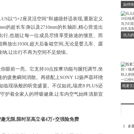
如何快
大大大
US以“5+2座灵活空间”和越级舒适表现,重新定义
5mm的超长车身以及2710mm的长轴距,精心营造出
出行,也能让每一位成员尽情享受旅途的惬意。而
玩儿的
16日
能释放出1930L超大后备箱空间,无论是婴儿车、露
马力E
收纳,让出行不再为空间不足烦恼。
你眼前一亮。它支持10点按摩功能与腿托调节,坐
途的疲惫瞬间消散。再搭配上SONY 12扬声器环绕
如临现场般的听觉盛宴。不仅如此,瑞虎8 PLUS还
既要又
瑞虎5
时刻守护着全家人的呼吸健康,让车内空气始终清新宜
的快乐
趣无限,限时至高立省4万+交强险免费
1
多重