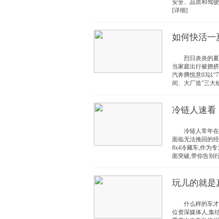
安全、品质和驾驶
[详细]
如何快活一
烈日炎炎的夏日,
当家庭出行被拥挤
汽奔腾悦意03以“
间、大厂造”三大核心
冷链人速看
冷链人常年在运
面临无法挽回的经
8x4冷藏车,作
面突破,带你告别行
玩儿的就是真
什么样的车才算得
位资深媒体人,集