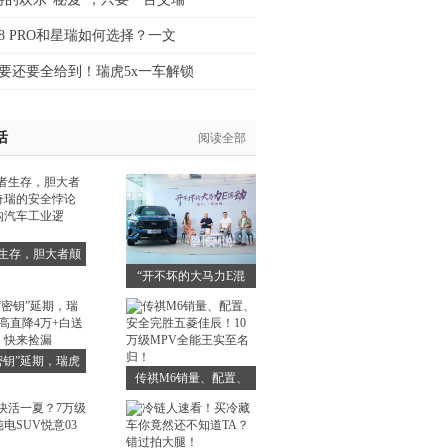
8 PRO和星瑞如何选择？一文
要还要全给到！瑞虎5x一车解锁
活
阅读全部
生存，胆大者颠
“开不坏的大马力E混
瑞的安全悖论如
动”，福特锐界L直播揭
汽车工业逻辑？
密10万公里车主真实用
车成本
密钥”延期，瑞虎
传祺M6销量、配置、
高直降4万+白送
安全完胜五菱佳辰！10
险，快来捡漏
万级MPV全能王实至