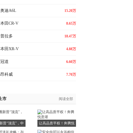
奥迪A6L
15.20万
本田CR-V
8.65万
普拉多
18.47万
本田XR-V
4.88万
冠道
6.60万
昂科威
7.70万
上市
阅读全部
新晋“顶流”，中
让高品质平权！奔腾悦
国
意堪