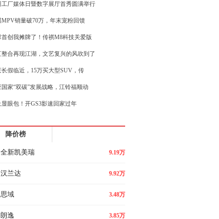
州工厂媒体日暨数字展厅首秀圆满举行
祺MPV销量破70万，年末宠粉回馈
球首创我摊牌了！传祺M8科技关爱版
直整合再现江湖，文艺复兴的风吹到了
庆长假临近，15万买大型SUV，传
应国家“双碳”发展战略，江铃福顺动
上显眼包！开GS3影速回家过年
热潮！不到10万买传祺M6 PR
降价榜
比海鸥！全面检验瑞虎3x卓越版含金
全新凯美瑞
9.19万
汉兰达
9.92万
思域
3.48万
朗逸
3.85万