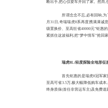
断出手,把心仪爱车开回了家。然而
所谓念念不忘,必有回响,为了
月31日,奇瑞瑞虎8系再度携满满诚
级置换价、至高狂省40000元”钜
紧抓住这波福利,把“梦中情车”抢回
瑞虎8L:轻度探险全地形征
首先钜惠的是瑞虎8冠军家族中
至高可省3.5万,极大幅降低购车成本
终身质保(首任非营运车主)及免费