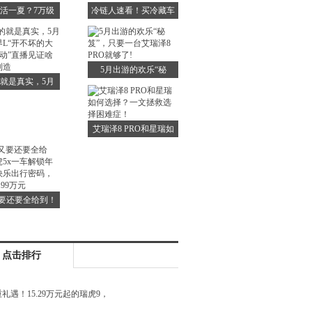
名归！
活一夏？7万级
冷链人速看！买冷藏车
纯电SUV悦意
你竟然还不知道TA？
03安排上
错过拍大腿！
5月出游的欢乐“秘
就是真实，5月
笈”，只要一台艾瑞泽8
锐界L“开不坏的大
PRO就够了!
混动”直播见证啥
艾瑞泽8 PRO和星瑞如
叫扎实制造
何选择？一文拯救选择
困难症！
要还要全给到！
x一车解锁年轻人
出行密码，一口
价6.99万元
点击排行
礼遇！15.29万元起的瑞虎9，