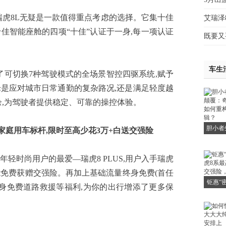
虎8L无疑是一款值得重点考虑的选择。它集十佳
艾瑞泽
佳智能座舱的四项“十佳”认证于一身,每一项认证
既要又
车生
可切换7种驾驶模式的全场景智控四驱系统,赋予
是应对城市日常通勤的复杂路况,还是满足轻度越
余,为驾驶者提供稳定、可靠的操控体验。
胆小者
家庭用车标杆,限时至高少花3万+白送交强险
覆：奇
何重构
时尚用户的最爱—瑞虎8 PLUS,用户入手瑞虎
上还能免费获赠交强险。再加上基础流量终身免费(首任
钜惠“
)、终身免费道路救援等福利,为你的出行增添了更多保
8系最
交强