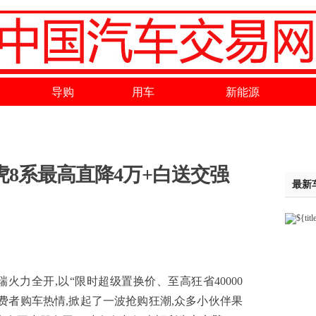
导购
用车
新能源
虎8系最高直降4万+白送交强
最新
力全开,以“限时超级置换价、至高狂省40000
消费者购车热情,掀起了一波抢购狂潮,众多小伙伴果